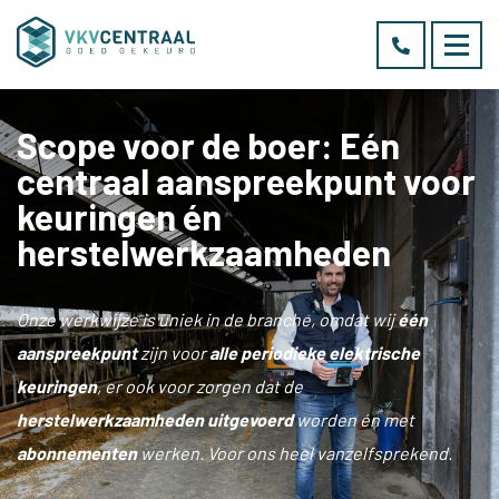
Scope voor de boer: Eén
centraal aanspreekpunt voor
keuringen én
herstelwerkzaamheden
Onze werkwijze is uniek in de branche, omdat wij
één
aanspreekpunt
zijn voor
alle periodieke elektrische
keuringen
, er ook voor zorgen dat de
herstelwerkzaamheden uitgevoerd
worden én met
abonnementen
werken. Voor ons heel vanzelfsprekend.